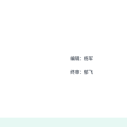
编辑：杨军
终审：郁飞