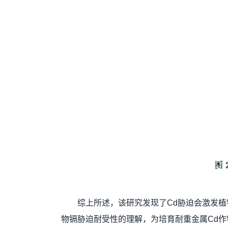
综上所述，该研究发现了Cd胁迫会激发植物细
物镉胁迫耐受性的理解，为培育耐重金属Cd