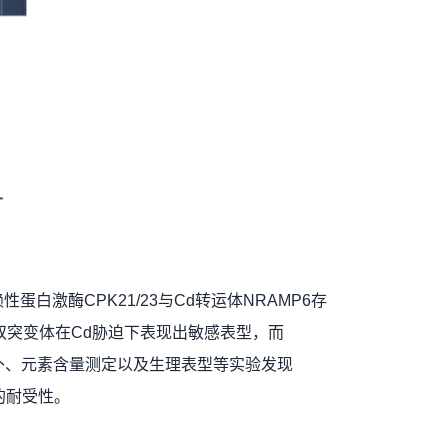
激酶CPK21/23与Cd转运体NRAMP6存
23双突变体在Cd胁迫下表现出敏感表型，而
互补、元素含量测定以及生理表型等实验发现
迫的耐受性。