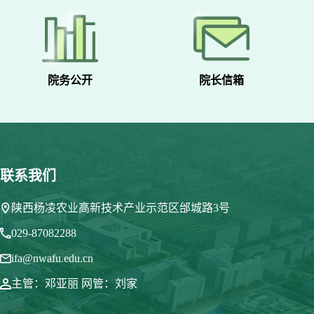
院务公开
院长信箱
联系我们
陕西杨凌农业高新技术产业示范区邰城路3号
029-87082288
ifa@nwafu.edu.cn
主管：邓亚丽 网管：刘家