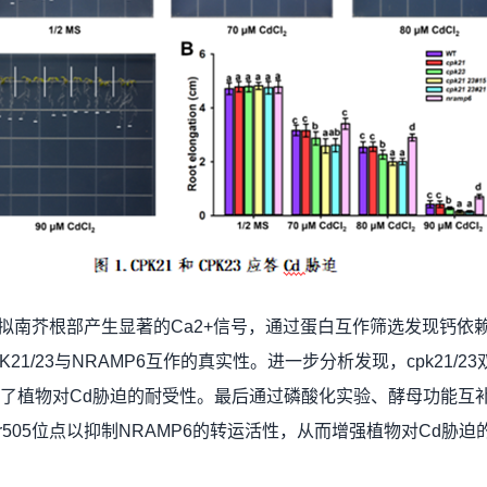
南芥根部产生显著的Ca2+信号，通过蛋白互作筛选发现钙依赖性蛋白
1/23与NRAMP6互作的真实性。进一步分析发现，cpk21/
则增强了植物对Cd胁迫的耐受性。最后通过磷酸化实验、酵母功能
9和Thr505位点以抑制NRAMP6的转运活性，从而增强植物对Cd胁