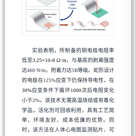
实验表明，所制备的铜电极电阻率
低至
，与基底的剥离强度
3.25×10-8 Ω·m
达
，附着力达
等级。蛇形设计
460 N/m
5B
的电极在
应变下仍保持导电性，在
125%
应变条件下循环
次后电阻变化
30%
1000
小于
。该技术无需高温烧结或有毒化
2%
学品，活化剂可回收利用，具有工艺简
单、环境友好、成本低廉的优势。同
时，该方法在人体心电图监测贴片、可