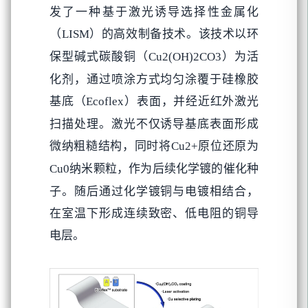
发了一种基于激光诱导选择性金属化
的高效制备技术。该技术以环
（LISM）
保型碱式碳酸铜
为活
（Cu2(OH)2CO3）
化剂，通过喷涂方式均匀涂覆于硅橡胶
基底
表面，并经近红外激光
（Ecoflex）
扫描处理。激光不仅诱导基底表面形成
微纳粗糙结构，同时将
原位还原为
Cu2+
纳米颗粒，作为后续化学镀的催化种
Cu0
子。随后通过化学镀铜与电镀相结合，
在室温下形成连续致密、低电阻的铜导
电层。