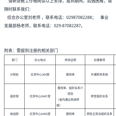
请新进教工仔细阅读以上安排，报到期间，如遇困难，请
随时联系我们：
综合办公室刘老师 ，联系电话：02987082288；
事业
发展部
杨老师，联系电话：029-87082287。
附表：需报到注册的相关部门
部门
办公地点
所持证明
办理事项
计财处
交流中心304室
报到单
开通财务系统
报到单、组织关系介
绍信
组织部
交流中心D401室
转党组织关系
（省内通过系统转
接）
统战部
交流中心D405室
报到单
转民主党派组织关系