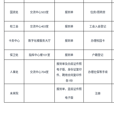
国资处
交流中心503室
报到单
住房/周转房
校工会
交流中心403室
报到单
工会入会登记
卡务中心
数字化楼服务大厅
报到单
办理校园卡
保卫处
指挥中心楼101室
报到单
户籍登记
报到单及白底证件照
电子版、身份证复印
人事处
交流中心704室
办理社保等手续
件、聘用合同复印件
各1份
报到单，蓝底证件照
未来院
注册
电子版